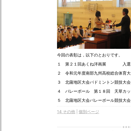
今回の表彰は，以下のとおりです。
１ 第２１回あくね洋画展 入選
２ 令和元年度南部九州高校総合体
３ 北薩地区大会バドミントン競技大会
４ バレーボール 第１８回 天
５ 北薩地区大会バレーボール競技
14 その他
個別ページ