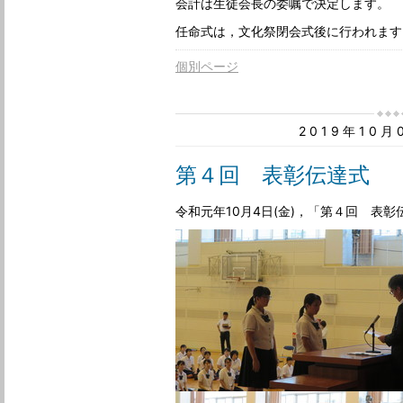
会計は生徒会長の委嘱で決定します。
任命式は，文化祭閉会式後に行われます
個別ページ
2019年10
第４回 表彰伝達式
令和元年10月4日(金)，「第４回 表