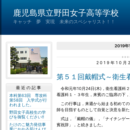
鹿児島県立野田女子高等学校
キャッチ 夢 実現 未来のスペシャリスト！！
2019年
2019年10
第５１回戴帽式～衛生
最近の記事
令和元年10月24日(木)，衛生看護科
看護科１・３年生，来賓のご臨席の下，
本科第63回 専攻科
第58回 入学式が行
この行事は，来週から始まる初めての
われました。
師を目指すものとして自覚と決意を新た
野田女子高校生の学
びを御覧ください!!
式は，「戴帽の儀」，「ナイチンゲー
たけのこ魅力発信事
賓祝辞」，と続きました。
業にかかる筍けんぴ