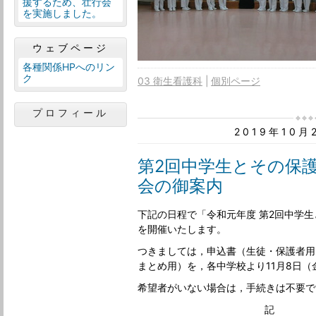
援するため、壮行会
を実施しました。
ウェブページ
各種関係HPへのリン
ク
03 衛生看護科
個別ページ
プロフィール
2019年10
第2回中学生とその保
会の御案内
下記の日程で「令和元年度 第2回中学
を開催いたします。
つきましては，申込書（生徒・保護者用
まとめ用）を，各中学校より11月8日
希望者がいない場合は，手続きは不要で
記