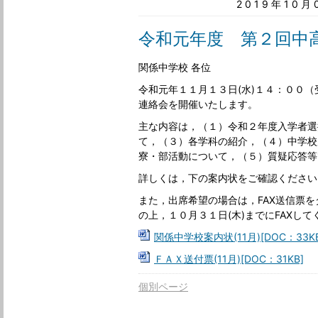
2019年10
令和元年度 第２回中
関係中学校 各位
令和元年１１月１３日(水)１４：００
連絡会を開催いたします。
主な内容は，（１）令和２年度入学者選
て，（３）各学科の紹介，（４）中学校
寮・部活動について，（５）質疑応答等
詳しくは，下の案内状をご確認ください
また，出席希望の場合は，FAX送信票
の上，１０月３１日(木)までにFAXして
関係中学校案内状(11月)[DOC：33KB
ＦＡＸ送付票(11月)[DOC：31KB]
個別ページ