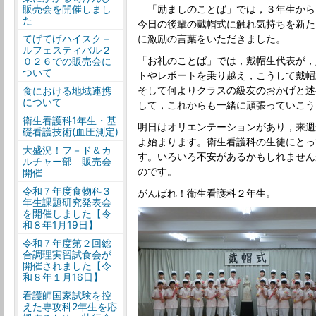
販売会を開催しまし
「励ましのことば」では，３年生から
た
今日の後輩の戴帽式に触れ気持ちを新た
てげてげハイスク－
に激励の言葉をいただきました。
ルフェスティバル２
「お礼のことば」では，戴帽生代表が，
０２６での販売会に
ついて
トやレポートを乗り越え，こうして戴帽
そして何よりクラスの級友のおかげと述
食における地域連携
について
して，これからも一緒に頑張っていこう
衛生看護科1年生・基
明日はオリエンテーションがあり，来週
礎看護技術(血圧測定)
よ始まります。衛生看護科の生徒にとっ
大盛況！フ－ド＆カ
す。いろいろ不安があるかもしれません
ルチャー部 販売会
のです。
開催
令和７年度食物科３
がんばれ！衛生看護科２年生。
年生課題研究発表会
を開催しました【令
和８年1月19日】
令和７年度第２回総
合調理実習試食会が
開催されました【令
和８年１月16日】
看護師国家試験を控
えた専攻科2年生を応