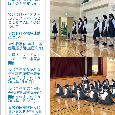
販売会を開催しまし
た
てげてげハイスク－
ルフェスティバル２
０２６での販売会に
ついて
食における地域連携
について
衛生看護科1年生・基
礎看護技術(血圧測定)
大盛況！フ－ド＆カ
ルチャー部 販売会
開催
令和７年度食物科３
年生課題研究発表会
を開催しました【令
和８年1月19日】
令和７年度第２回総
合調理実習試食会が
開催されました【令
和８年１月16日】
看護師国家試験を控
えた専攻科2年生を応