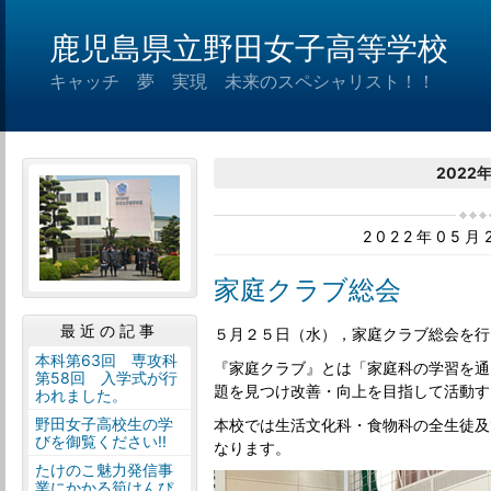
鹿児島県立野田女子高等学校
キャッチ 夢 実現 未来のスペシャリスト！！
2022
2022年05
家庭クラブ総会
最近の記事
５月２５日（水），家庭クラブ総会を行
本科第63回 専攻科
『家庭クラブ』とは「家庭科の学習を通
第58回 入学式が行
題を見つけ改善・向上を目指して活動す
われました。
野田女子高校生の学
本校では生活文化科・食物科の全生徒及
びを御覧ください!!
なります。
たけのこ魅力発信事
業にかかる筍けんぴ