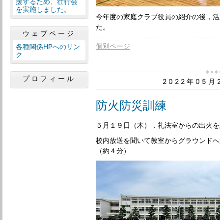
援するため、壮行会
を実施しました。
今年度の家庭クラブ役員の紹介の後，活
た。
ウェブページ
個別ページ
各種関係HPへのリン
ク
プロフィール
2022年05
防火防災訓練
５月１９日（木），礼法室からの出火を
校内放送を聞いて教室からグラウンドへ
（約４分）